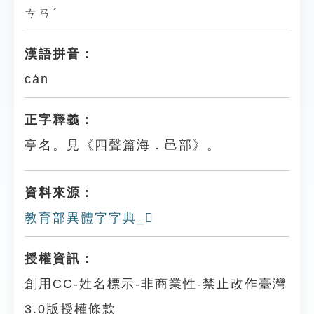
ㄘㄢˊ
漢語拼音：
cán
正字釋義：
亭名。見《四聲篇海．邑部》。
資料來源：
教育部異體字字典_𨞷
授權資訊：
創用CC-姓名標示-非商業性-禁止改作臺灣
3.0版授權條款