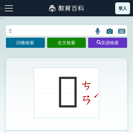
跳
登入
:::
到
主
:::
要
內
語
圖
開
容
注音索引圖示
筆畫索引圖示
部首索引表圖示
言
片
啟
詞條檢索
全文檢索
音讀檢索
搜
搜
鍵
尋
尋
盤
圖
圖
圖
示
示
示
𨞷
ㄘ
網站導覽
ˊ
ㄢ
生字詞彙表
成語故事