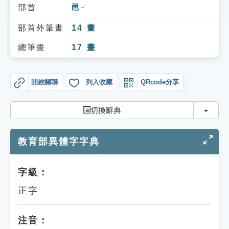
索引選單
部首
邑
ㄧˋ
知識索引
部首外筆畫
14
畫
單字索引
總筆畫
17
畫
生命大百科索引
開啟關聯
列入收藏
QRcode分享
遊戲專區
切換
切換辭典
教學應用
教育部異體字字典
貓頭鷹博士
字級：
正字
注音：