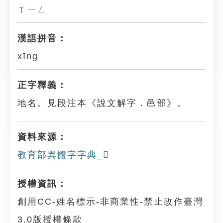
ㄒㄧㄥ
漢語拼音：
xīng
正字釋義：
地名。見段注本《說文解字．邑部》。
資料來源：
教育部異體字字典_𨞾
授權資訊：
創用CC-姓名標示-非商業性-禁止改作臺灣
3.0版授權條款