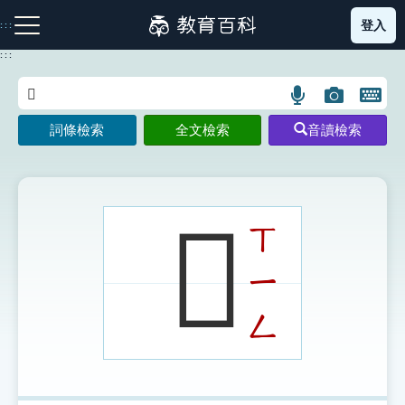
跳
登入
:::
到
主
:::
要
內
語
圖
開
容
注音索引圖示
筆畫索引圖示
部首索引表圖示
言
片
啟
詞條檢索
全文檢索
音讀檢索
搜
搜
鍵
尋
尋
盤
圖
圖
圖
示
示
示
𨞾
ㄒ
ㄧ
網站導覽
ㄥ
生字詞彙表
成語故事