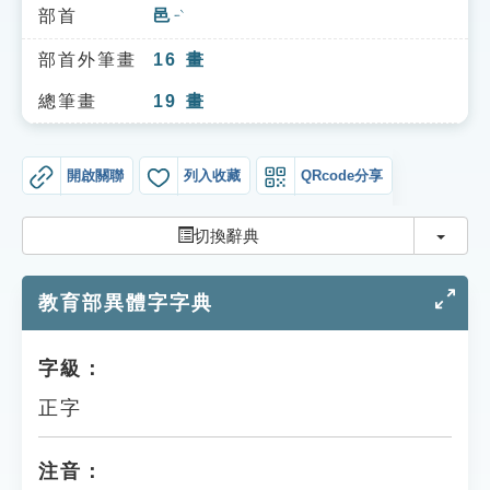
索引選單
部首
邑
ㄧˋ
知識索引
部首外筆畫
16
畫
單字索引
總筆畫
19
畫
生命大百科索引
開啟關聯
列入收藏
QRcode分享
遊戲專區
切換
切換辭典
教學應用
教育部異體字字典
貓頭鷹博士
字級：
正字
注音：