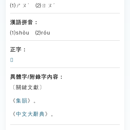
⑴ㄕㄡˋ ⑵ㄖㄡˊ
漢語拼音：
⑴shòu ⑵róu
正字：
𨛶
異體字/附錄字內容：
〔關鍵文獻〕
《
集韻
》。
《
中文大辭典
》。