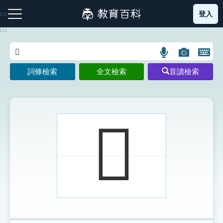
跳
登入
:::
到
主
:::
要
內
語
圖
開
容
注音索引圖示
筆畫索引圖示
部首索引表圖示
言
片
啟
詞條檢索
全文檢索
音讀檢索
搜
搜
鍵
尋
尋
盤
圖
圖
圖
示
示
示
𨟢
網站導覽
生字詞彙表
成語故事