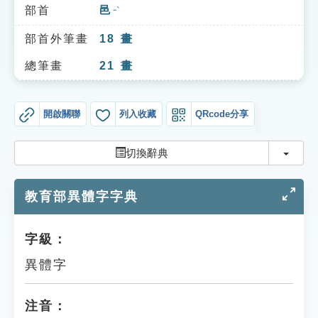
索引選單
部首
邑
ㄧˋ
知識索引
部首外筆畫
18
畫
單字索引
總筆畫
21
畫
生命大百科索引
開啟關聯
列入收藏
QRcode分享
遊戲專區
切換
切換辭典
教學應用
教育部異體字字典
貓頭鷹博士
字級：
異體字
注音：