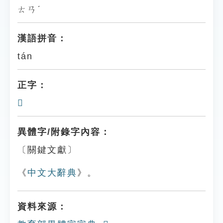
ㄊㄢˊ
漢語拼音：
tán
正字：
𨝸
異體字/附錄字內容：
〔關鍵文獻〕
《
中文大辭典
》。
資料來源：