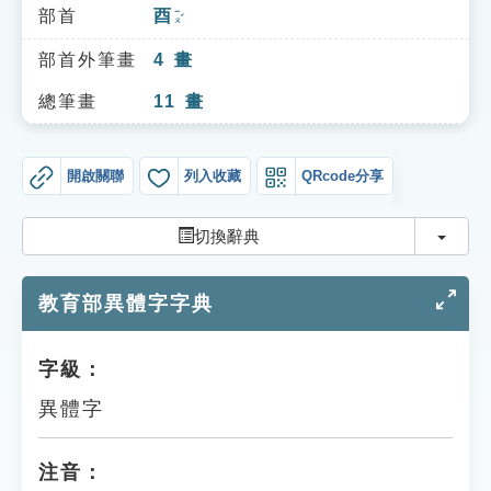
索引選單
部首
酉
ㄧㄡˇ
知識索引
部首外筆畫
4
畫
單字索引
總筆畫
11
畫
生命大百科索引
開啟關聯
列入收藏
QRcode分享
遊戲專區
切換
切換辭典
教學應用
教育部異體字字典
貓頭鷹博士
字級：
異體字
注音：