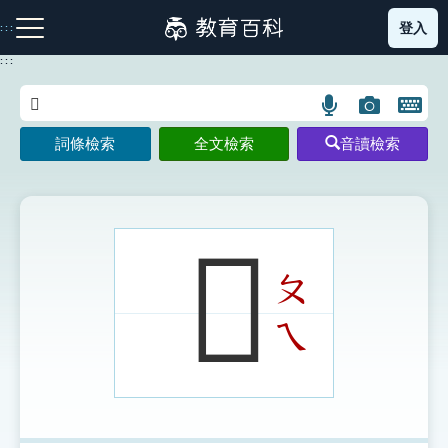
跳
登入
:::
到
主
:::
要
內
語
圖
開
容
注音索引圖示
筆畫索引圖示
部首索引表圖示
言
片
啟
詞條檢索
全文檢索
音讀檢索
搜
搜
鍵
尋
尋
盤
圖
圖
圖
示
示
示
𨟷
ㄆ
網站導覽
ㄟ
生字詞彙表
成語故事