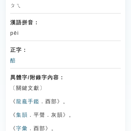
ㄆㄟ
漢語拼音：
pēi
正字：
醅
異體字/附錄字內容：
〔關鍵文獻〕
《
龍龕手鑑
．酉部》。
《
集韻
．平聲．灰韻》。
《
字彙
．酉部》。