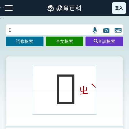
跳
登入
:::
到
主
:::
要
內
語
圖
開
容
注音索引圖示
筆畫索引圖示
部首索引表圖示
言
片
啟
詞條檢索
全文檢索
音讀檢索
搜
搜
鍵
尋
尋
盤
圖
圖
圖
示
示
示
𨡘
ˋ
ㄓ
網站導覽
生字詞彙表
成語故事