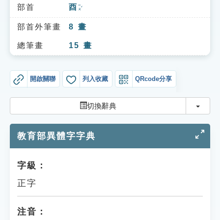
索引選單
部首
酉
ㄧㄡˇ
知識索引
部首外筆畫
8
畫
單字索引
總筆畫
15
畫
生命大百科索引
開啟關聯
列入收藏
QRcode分享
遊戲專區
切換
切換辭典
教學應用
教育部異體字字典
貓頭鷹博士
字級：
正字
注音：