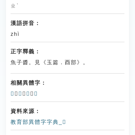
ㄓˋ
漢語拼音：
zhì
正字釋義：
魚子醬。見《玉篇．酉部》。
相關異體字：
𦜋
、
𦜾
、
𨡐
、
𦜗
資料來源：
教育部異體字字典_𨡘