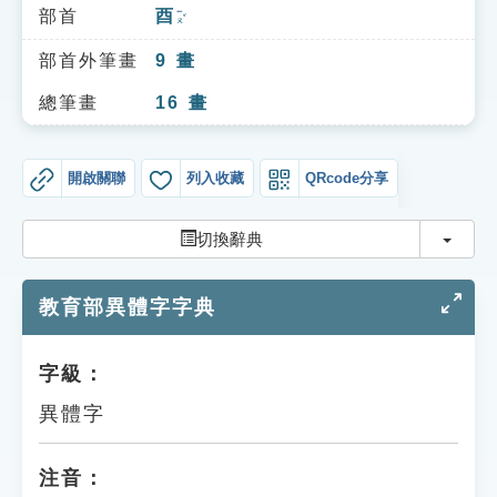
索引選單
部首
酉
ㄧㄡˇ
知識索引
部首外筆畫
9
畫
單字索引
總筆畫
16
畫
生命大百科索引
開啟關聯
列入收藏
QRcode分享
遊戲專區
切換
切換辭典
教學應用
教育部異體字字典
貓頭鷹博士
字級：
異體字
注音：