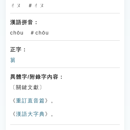
ㄔㄡ ＃ㄔㄡ
漢語拼音：
chōu ＃chōu
正字：
篘
異體字/附錄字內容：
〔關鍵文獻〕
《
重訂直音篇
》。
《
漢語大字典
》。