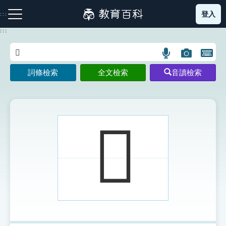
跳
登入
:::
到
主
:::
要
內
語
圖
開
容
注音索引圖示
筆畫索引圖示
部首索引表圖示
言
片
啟
詞條檢索
全文檢索
音讀檢索
搜
搜
鍵
尋
尋
盤
圖
圖
圖
示
示
示
𨡲
網站導覽
生字詞彙表
成語故事