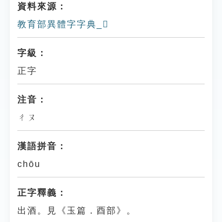
資料來源：
教育部異體字字典_𨡲
字級：
正字
注音：
ㄔㄡ
漢語拼音：
chōu
正字釋義：
出酒。見《玉篇．酉部》。