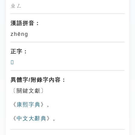
ㄓㄥ
漢語拼音：
zhēng
正字：
𦙫
異體字/附錄字內容：
〔關鍵文獻〕
《
康熙字典
》。
《
中文大辭典
》。