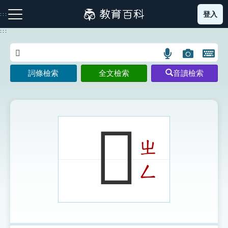
跳
登入
:::
到
主
:::
要
內
語
圖
開
容
注音索引圖示
筆畫索引圖示
部首索引表圖示
言
片
啟
詞條檢索
全文檢索
音讀檢索
搜
搜
鍵
尋
尋
盤
圖
圖
圖
示
示
示
𨡶
ㄓ
網站導覽
ㄥ
生字詞彙表
成語故事