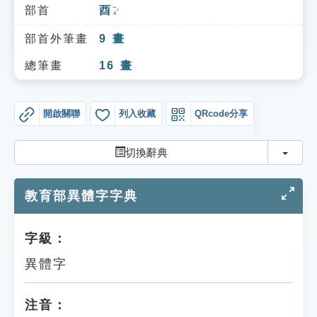
索引選單
部首
酉
ㄧㄡˇ
知識索引
部首外筆畫
9
畫
單字索引
總筆畫
16
畫
生命大百科索引
開啟關聯
列入收藏
QRcode分享
遊戲專區
切換
切換辭典
教學應用
教育部異體字字典
貓頭鷹博士
字級：
異體字
注音：