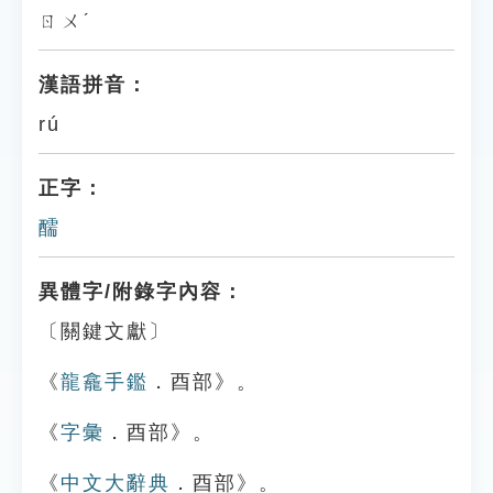
ㄖㄨˊ
漢語拼音：
rú
正字：
醹
異體字/附錄字內容：
〔關鍵文獻〕
《
龍龕手鑑
．酉部》。
《
字彙
．酉部》。
《
中文大辭典
．酉部》。