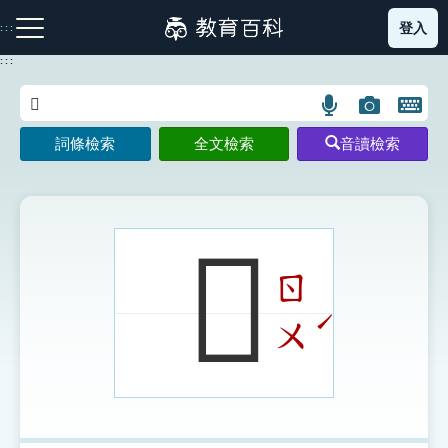
跳
登入
:::
到
主
:::
要
內
語
圖
開
容
注音索引圖示
筆畫索引圖示
部首索引表圖示
言
片
啟
詞條檢索
全文檢索
音讀檢索
搜
搜
鍵
尋
尋
盤
圖
圖
圖
示
示
示
𨢾
ㄖ
網站導覽
ˊ
ㄨ
生字詞彙表
成語故事