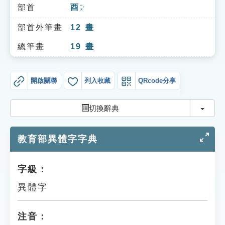
索引選單
部首
酉
ㄧㄡˇ
知識索引
部首外筆畫
12
畫
單字索引
總筆畫
19
畫
生命大百科索引
開啟關聯
列入收藏
QRcode分享
遊戲專區
切換
切換辭典
教學應用
教育部異體字字典
貓頭鷹博士
字級：
異體字
注音：