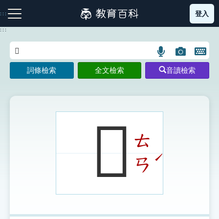
跳
登入
:::
到
主
:::
要
內
語
圖
開
容
注音索引圖示
筆畫索引圖示
部首索引表圖示
言
片
啟
詞條檢索
全文檢索
音讀檢索
搜
搜
鍵
尋
尋
盤
圖
圖
圖
示
示
示
𨪒
ㄊ
網站導覽
ˊ
ㄢ
生字詞彙表
成語故事