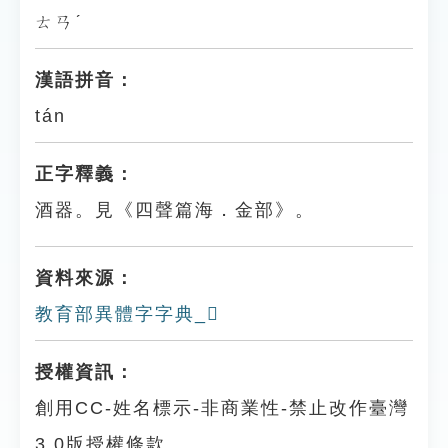
ㄊㄢˊ
漢語拼音：
tán
正字釋義：
酒器。見《四聲篇海．金部》。
資料來源：
教育部異體字字典_𨪒
授權資訊：
創用CC-姓名標示-非商業性-禁止改作臺灣
3.0版授權條款