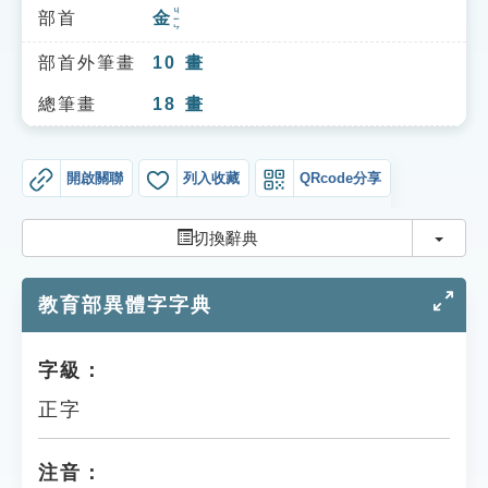
索引選單
ㄐㄧㄣ
部首
金
知識索引
部首外筆畫
10
畫
單字索引
總筆畫
18
畫
生命大百科索引
開啟關聯
列入收藏
QRcode分享
遊戲專區
切換
切換辭典
教學應用
教育部異體字字典
貓頭鷹博士
字級：
正字
注音：