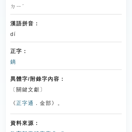
ㄉㄧˊ
漢語拼音：
dí
正字：
鏑
異體字/附錄字內容：
〔關鍵文獻〕
《
正字通
．金部》。
資料來源：