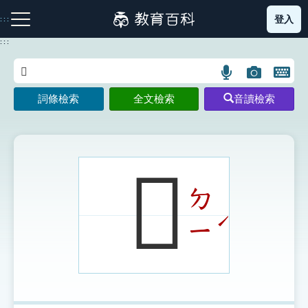
跳
登入
:::
到
主
:::
要
內
語
圖
開
容
注音索引圖示
筆畫索引圖示
部首索引表圖示
言
片
啟
詞條檢索
全文檢索
音讀檢索
搜
搜
鍵
尋
尋
盤
圖
圖
圖
示
示
示
𨬙
ㄉ
網站導覽
ˊ
ㄧ
生字詞彙表
成語故事