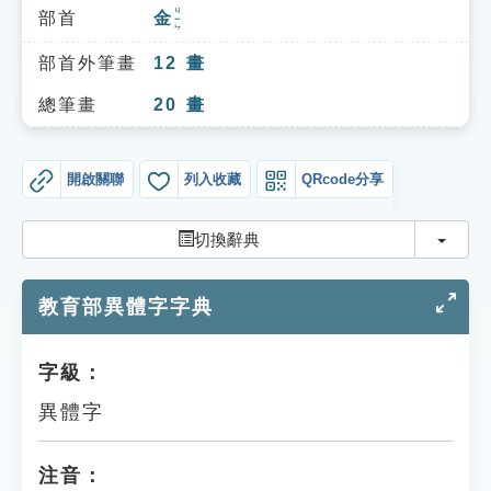
索引選單
ㄐㄧㄣ
部首
金
知識索引
部首外筆畫
12
畫
單字索引
總筆畫
20
畫
生命大百科索引
開啟關聯
列入收藏
QRcode分享
遊戲專區
切換
切換辭典
教學應用
教育部異體字字典
貓頭鷹博士
字級：
異體字
注音：