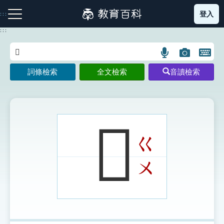
跳
登入
:::
到
主
:::
要
內
語
圖
開
容
注音索引圖示
筆畫索引圖示
部首索引表圖示
言
片
啟
詞條檢索
全文檢索
音讀檢索
搜
搜
鍵
尋
尋
盤
圖
圖
圖
示
示
示
𨬟
ㄍ
網站導覽
ㄨ
生字詞彙表
成語故事