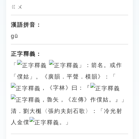
ㄍㄨ
漢語拼音：
gū
正字釋義：
「
」：箭名。或作
「僕姑」。《廣韻．平聲．模韻》：「
，《字林》曰：『
，魯矢，《左傳》作僕姑。』」
清．劉大櫆〈張約夫刻石歌〉：「冷光射
人金僕
。」