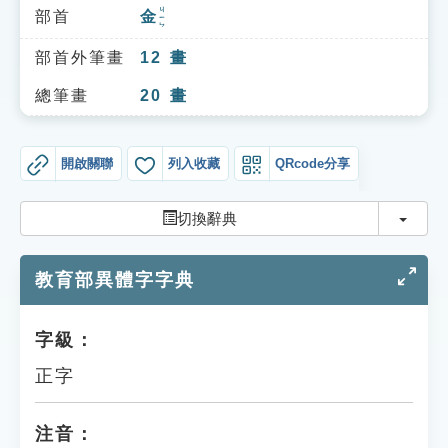
索引選單
ㄐㄧㄣ
部首
金
知識索引
部首外筆畫
12
畫
單字索引
總筆畫
20
畫
生命大百科索引
開啟關聯
列入收藏
QRcode分享
遊戲專區
切換
切換辭典
教學應用
教育部異體字字典
貓頭鷹博士
字級：
正字
注音：