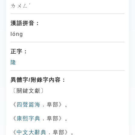
ㄌㄨㄥˊ
漢語拼音：
lóng
正字：
隆
異體字/附錄字內容：
〔關鍵文獻〕
《
四聲篇海
．阜部》。
《
康熙字典
．阜部》。
《
中文大辭典
．阜部》。