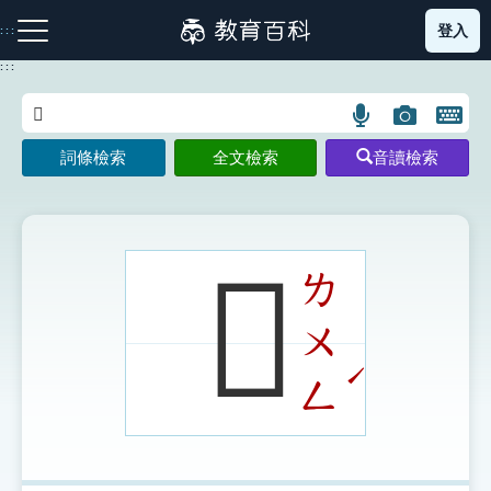
跳
登入
:::
到
主
:::
要
內
語
圖
開
容
注音索引圖示
筆畫索引圖示
部首索引表圖示
言
片
啟
詞條檢索
全文檢索
音讀檢索
搜
搜
鍵
尋
尋
盤
圖
圖
圖
示
示
示
𨹿
ㄌ
ㄨ
網站導覽
ˊ
ㄥ
生字詞彙表
成語故事