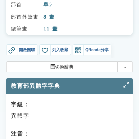
索引選單
部首
阜
ㄈㄨˋ
知識索引
部首外筆畫
8
畫
單字索引
總筆畫
11
畫
生命大百科索引
開啟關聯
列入收藏
QRcode分享
遊戲專區
切換
切換辭典
教學應用
教育部異體字字典
貓頭鷹博士
字級：
異體字
注音：