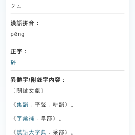
ㄆㄥ
漢語拼音：
pēng
正字：
砰
異體字/附錄字內容：
〔關鍵文獻〕
《
集韻
．平聲．耕韻》。
《
字彙補
．阜部》。
《
漢語大字典
．采部》。