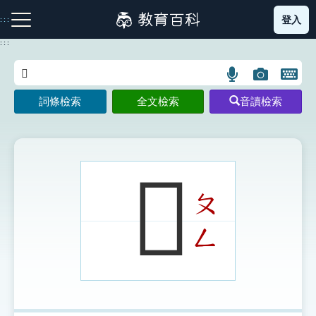
跳
登入
:::
到
主
:::
要
內
語
圖
開
容
注音索引圖示
筆畫索引圖示
部首索引表圖示
言
片
啟
詞條檢索
全文檢索
音讀檢索
搜
搜
鍵
尋
尋
盤
圖
圖
圖
示
示
示
𨺀
ㄆ
網站導覽
ㄥ
生字詞彙表
成語故事