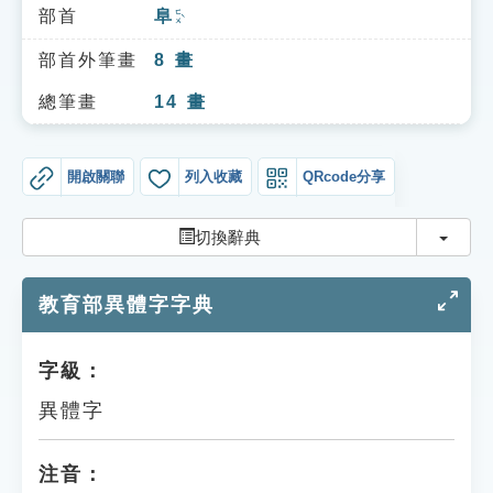
索引選單
部首
阜
ㄈㄨˋ
知識索引
部首外筆畫
8
畫
單字索引
總筆畫
14
畫
生命大百科索引
開啟關聯
列入收藏
QRcode分享
遊戲專區
切換
切換辭典
教學應用
教育部異體字字典
貓頭鷹博士
字級：
異體字
注音：