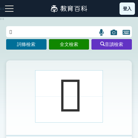
跳
登入
:::
到
主
:::
要
內
語
圖
開
容
注音索引圖示
筆畫索引圖示
部首索引表圖示
言
片
啟
詞條檢索
全文檢索
音讀檢索
搜
搜
鍵
尋
尋
盤
圖
圖
圖
示
示
示
𨻀
網站導覽
生字詞彙表
成語故事