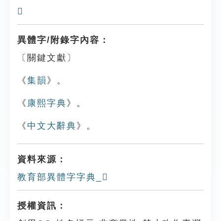
𨻼
異體字/附錄字內容：
〔關鍵文獻〕
《
集韻
》。
《
康熙字典
》。
《
中文大辭典
》。
資料來源：
教育部異體字字典_𨻀
授權資訊：