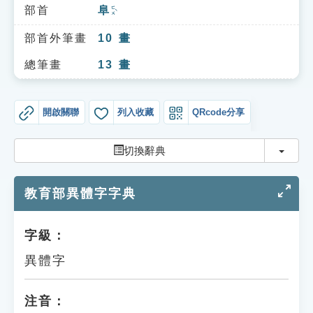
索引選單
部首
阜
ㄈㄨˋ
知識索引
部首外筆畫
10
畫
單字索引
總筆畫
13
畫
生命大百科索引
開啟關聯
列入收藏
QRcode分享
遊戲專區
切換
切換辭典
教學應用
教育部異體字字典
貓頭鷹博士
字級：
異體字
注音：