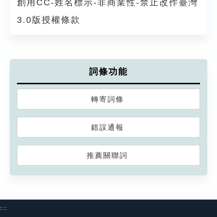
創用CC-姓名標示-非商業性-禁止改作臺灣
3.0版授權條款
詞條功能
轉寄詞條
錯誤通報
推薦關聯詞
:::