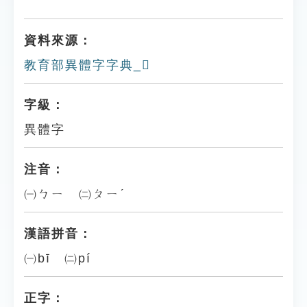
資料來源：
教育部異體字字典_𨻀
字級：
異體字
注音：
㈠ㄅㄧ ㈡ㄆㄧˊ
漢語拼音：
㈠bī ㈡pí
正字：