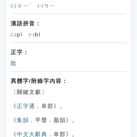
㈡ㄆㄧˊ ㈠ㄅㄧ
漢語拼音：
㈡pí ㈠bī
正字：
阰
異體字/附錄字內容：
〔關鍵文獻〕
《
正字通
．阜部》。
《
集韻
．平聲．脂韻》。
《
中文大辭典
．阜部》。