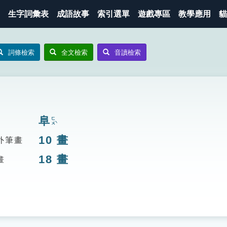
生字詞彙表
成語故事
索引選單
遊戲專區
教學應用
貓
詞條檢索
全文檢索
音讀檢索
阜
ㄈㄨˋ
10
畫
外筆畫
18
畫
畫