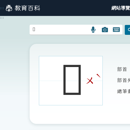
跳
網站導覽
:::
到
主
:::
要
內
語
圖
開
容
言
片
啟
搜
搜
鍵
尋
尋
盤
圖
圖
圖
𨻑
示
示
示
部首
ˋ
ㄨ
部首
總筆