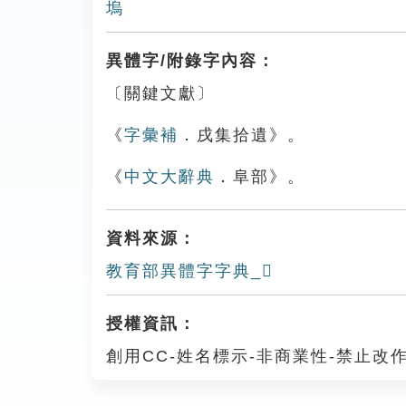
塢
異體字/附錄字內容：
〔關鍵文獻〕
《
字彙補
．戌集拾遺》。
《
中文大辭典
．阜部》。
資料來源：
教育部異體字字典_𨻑
授權資訊：
創用CC-姓名標示-非商業性-禁止改作