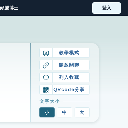
頭鷹博士
登入
教學模式
開啟關聯
列入收藏
QRcode分享
文字大小
小
中
大