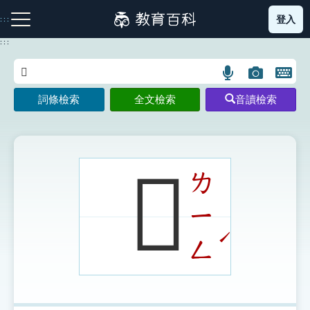
跳
登入
:::
到
主
:::
要
內
語
圖
開
容
注音索引圖示
筆畫索引圖示
部首索引表圖示
言
片
啟
詞條檢索
全文檢索
音讀檢索
搜
搜
鍵
尋
尋
盤
圖
圖
圖
示
示
示
𨻪
ㄌ
ㄧ
網站導覽
ˊ
ㄥ
生字詞彙表
成語故事