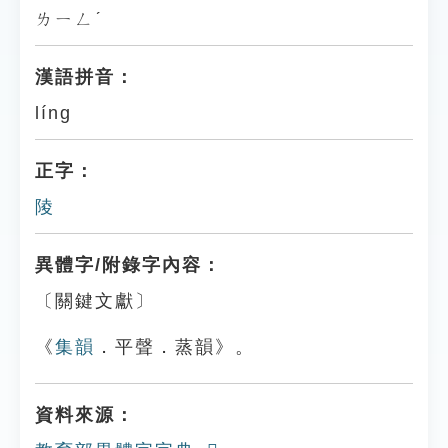
ㄌㄧㄥˊ
漢語拼音：
líng
正字：
陵
異體字/附錄字內容：
〔關鍵文獻〕
《
集韻
．平聲．蒸韻》。
資料來源：