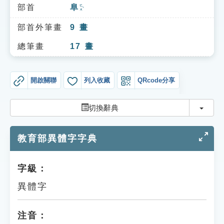
索引選單
部首
阜
ㄈㄨˋ
知識索引
部首外筆畫
9
畫
單字索引
總筆畫
17
畫
生命大百科索引
開啟關聯
列入收藏
QRcode分享
遊戲專區
切換
切換辭典
教學應用
教育部異體字字典
貓頭鷹博士
字級：
異體字
注音：