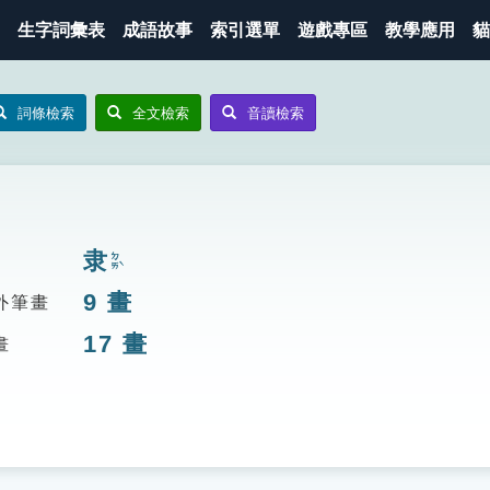
生字詞彙表
成語故事
索引選單
遊戲專區
教學應用
貓
詞條檢索
全文檢索
音讀檢索
隶
ㄉㄞˋ
9
畫
外筆畫
17
畫
畫