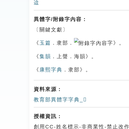
迨
異體字/附錄字內容：
〔關鍵文獻〕
《
玉篇
．隶部．
字》。
《
集韻
．上聲．海韻》。
《
康熙字典
．隶部》。
資料來源：
教育部異體字字典_𨽿
授權資訊：
創用CC-姓名標示-非商業性-禁止改作