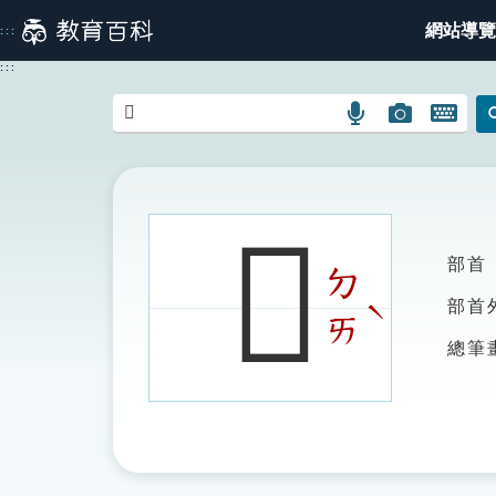
跳
網站導覽
:::
到
主
:::
要
內
語
圖
開
容
言
片
啟
搜
搜
鍵
尋
尋
盤
圖
圖
圖
𨽿
示
示
示
部首
ㄉ
ˋ
部首
ㄞ
總筆