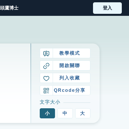
頭鷹博士
登入
教學模式
開啟關聯
列入收藏
QRcode分享
文字大小
小
中
大