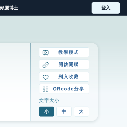
頭鷹博士
登入
教學模式
開啟關聯
列入收藏
QRcode分享
文字大小
小
中
大