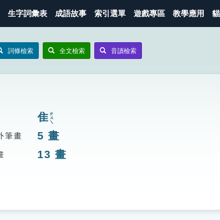
生字詞彙表
成語故事
索引選單
遊戲專區
教學應用
貓
詞條檢索
全文檢索
音讀檢索
隹
ㄓㄨㄟ
5
畫
外筆畫
13
畫
畫