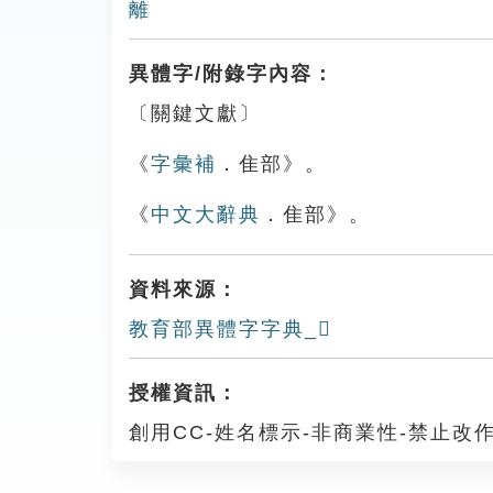
離
異體字/附錄字內容：
〔關鍵文獻〕
《
字彙補
．隹部》。
《
中文大辭典
．隹部》。
資料來源：
教育部異體字字典_𨾫
授權資訊：
創用CC-姓名標示-非商業性-禁止改作