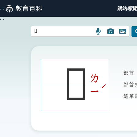
跳
網站導覽
:::
到
主
:::
要
內
語
圖
開
容
言
片
啟
搜
搜
鍵
尋
尋
盤
圖
圖
圖
𨾫
示
示
示
部首
ㄌ
ˊ
部首
ㄧ
總筆