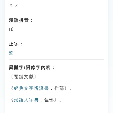
ㄖㄨˊ
漢語拼音：
rú
正字：
鴽
異體字/附錄字內容：
〔關鍵文獻〕
《
經典文字辨證書
．隹部》。
《
漢語大字典
．隹部》。