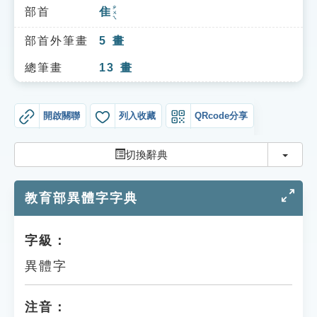
索引選單
ㄓㄨㄟ
部首
隹
知識索引
部首外筆畫
5
畫
單字索引
總筆畫
13
畫
生命大百科索引
開啟關聯
列入收藏
QRcode分享
遊戲專區
切換
切換辭典
教學應用
教育部異體字字典
貓頭鷹博士
字級：
異體字
注音：