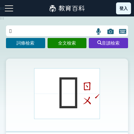
跳
登入
:::
到
主
:::
要
內
語
圖
開
容
注音索引圖示
筆畫索引圖示
部首索引表圖示
言
片
啟
詞條檢索
全文檢索
音讀檢索
搜
搜
鍵
尋
尋
盤
圖
圖
圖
示
示
示
𨾯
ㄖ
網站導覽
ˊ
ㄨ
生字詞彙表
成語故事