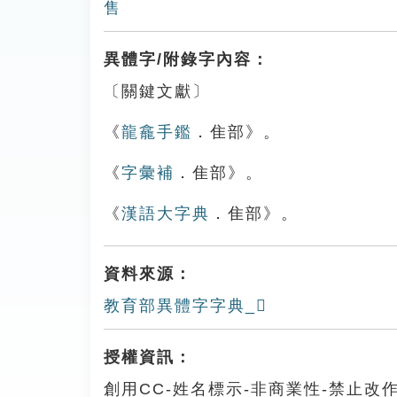
售
異體字/附錄字內容：
〔關鍵文獻〕
《
龍龕手鑑
．隹部》。
《
字彙補
．隹部》。
《
漢語大字典
．隹部》。
資料來源：
教育部異體字字典_𨿞
授權資訊：
創用CC-姓名標示-非商業性-禁止改作