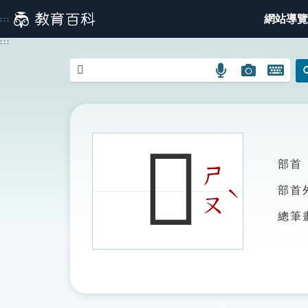
跳
網站導覽
:::
到
主
:::
要
內
語
圖
開
容
言
片
啟
搜
搜
鍵
尋
尋
盤
圖
圖
圖
𨿞
示
示
示
部首
ㄕ
ˋ
部首
ㄡ
總筆