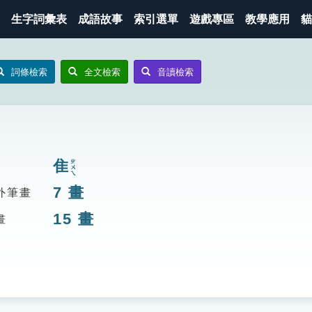
生字詞彙表
成語故事
索引選單
遊戲專區
教學應用
貓
詞條檢索
全文檢索
音讀檢索
隹
ㄓㄨㄟ
7
畫
外筆畫
15
畫
畫