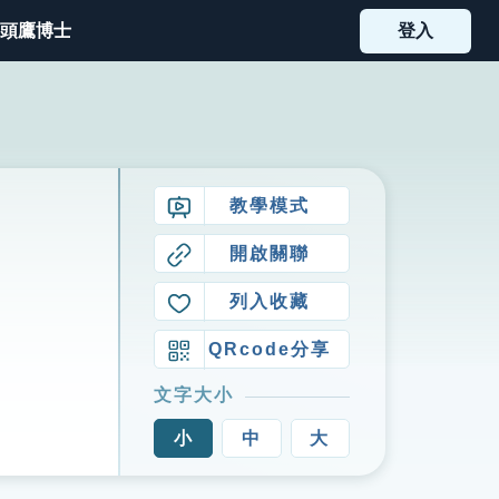
頭鷹博士
登入
教學模式
開啟關聯
列入收藏
QRcode分享
文字大小
小
中
大