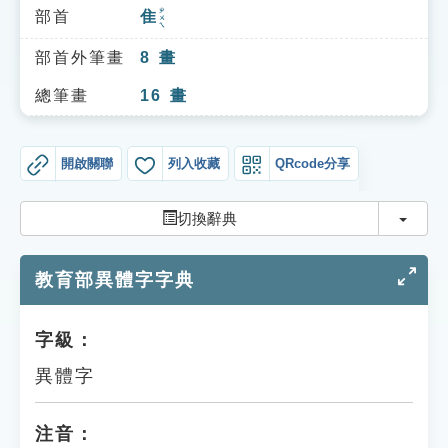
索引選單
ㄓㄨㄟ
部首
隹
知識索引
部首外筆畫
8
畫
單字索引
總筆畫
16
畫
生命大百科索引
開啟關聯
列入收藏
QRcode分享
遊戲專區
切換
切換辭典
教學應用
教育部異體字字典
貓頭鷹博士
字級：
異體字
注音：