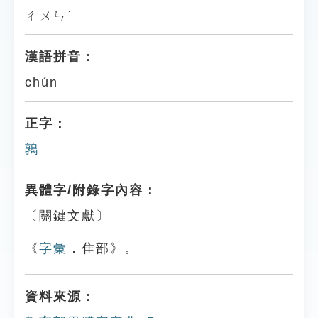
ㄔㄨㄣˊ
漢語拼音：
chún
正字：
鶉
異體字/附錄字內容：
〔關鍵文獻〕
《
字彙
．隹部》。
資料來源：