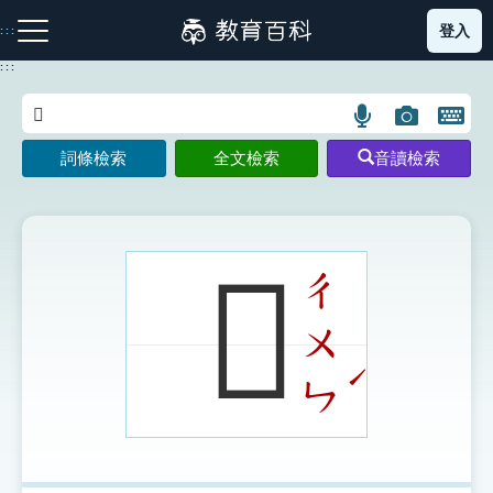
跳
登入
:::
到
主
:::
要
內
語
圖
開
容
注音索引圖示
筆畫索引圖示
部首索引表圖示
言
片
啟
詞條檢索
全文檢索
音讀檢索
搜
搜
鍵
尋
尋
盤
圖
圖
圖
示
示
示
𨿡
ㄔ
ㄨ
網站導覽
ˊ
ㄣ
生字詞彙表
成語故事