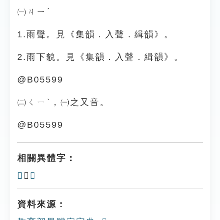
㈠ㄐㄧˊ
1.雨聲。見《集韻．入聲．緝韻》。
2.雨下貌。見《集韻．入聲．緝韻》。
@B05599
㈡ㄑㄧˋ，㈠之又音。
@B05599
相關異體字：
𩇋
、
霿
資料來源：