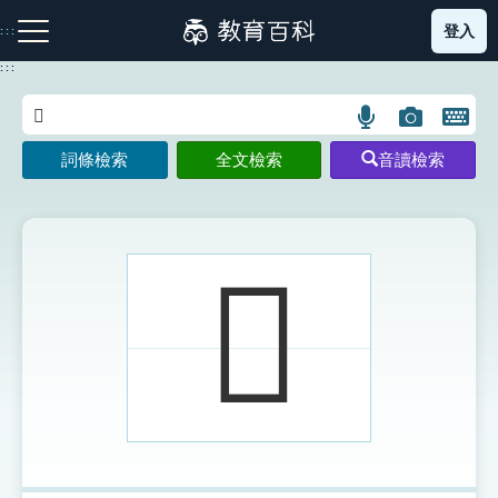
跳
登入
:::
到
主
:::
要
內
語
圖
開
容
注音索引圖示
筆畫索引圖示
部首索引表圖示
言
片
啟
詞條檢索
全文檢索
音讀檢索
搜
搜
鍵
尋
尋
盤
圖
圖
圖
示
示
示
𩆭
網站導覽
生字詞彙表
成語故事