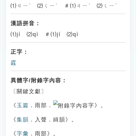
⑴ㄐㄧˊ ⑵ㄑㄧˋ ＃⑴ㄐㄧˊ ⑵ㄑㄧˋ
漢語拼音：
⑴jí ⑵qì ＃⑴jí ⑵qì
正字：
霵
異體字/附錄字內容：
〔關鍵文獻〕
《
玉篇
．雨部．
字》。
《
集韻
．入聲．緝韻》。
《
字彙
．雨部》。