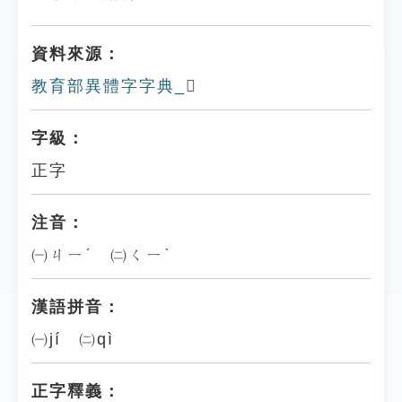
資料來源：
教育部異體字字典_𩆭
字級：
正字
注音：
㈠ㄐㄧˊ ㈡ㄑㄧˋ
漢語拼音：
㈠jí ㈡qì
正字釋義：