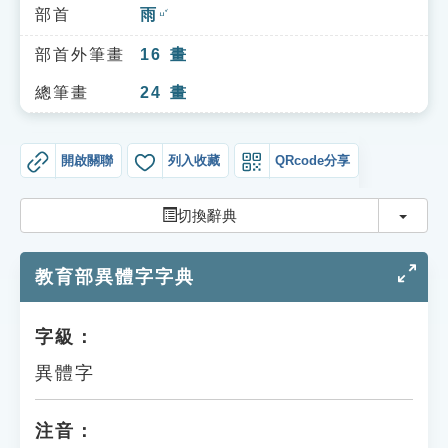
索引選單
部首
雨
ㄩˇ
知識索引
部首外筆畫
16
畫
單字索引
總筆畫
24
畫
生命大百科索引
開啟關聯
列入收藏
QRcode分享
遊戲專區
切換
切換辭典
教學應用
教育部異體字字典
貓頭鷹博士
字級：
異體字
注音：