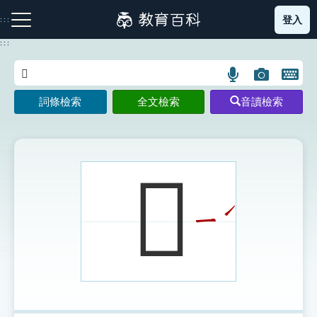
跳
登入
:::
到
主
:::
要
內
語
圖
開
容
注音索引圖示
筆畫索引圖示
部首索引表圖示
言
片
啟
詞條檢索
全文檢索
音讀檢索
搜
搜
鍵
尋
尋
盤
圖
圖
圖
示
示
示
𩔦
ˊ
ㄧ
網站導覽
生字詞彙表
成語故事