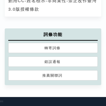
創用CC-姓名標示-非商業性-禁止改作臺灣
3.0版授權條款
詞條功能
轉寄詞條
錯誤通報
推薦關聯詞
:::