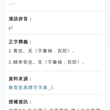
ㄧˊ
漢語拼音：
yí
正字釋義：
1.養也。見《字彙補．頁部》。
2.輔車骨也。見《字彙補．頁部》。
資料來源：
教育部異體字字典_𩔦
授權資訊：