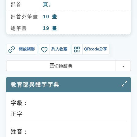
索引選單
部首
頁
ㄧㄝˋ
知識索引
部首外筆畫
10
畫
單字索引
總筆畫
19
畫
生命大百科索引
開啟關聯
列入收藏
QRcode分享
遊戲專區
切換
切換辭典
教學應用
教育部異體字字典
貓頭鷹博士
字級：
正字
注音：