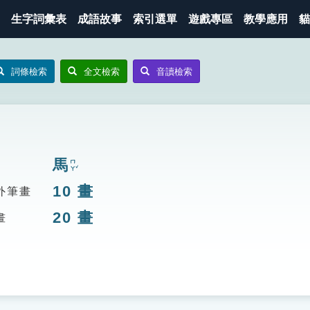
生字詞彙表
成語故事
索引選單
遊戲專區
教學應用
貓
詞條檢索
全文檢索
音讀檢索
馬
ㄇㄚˇ
10
畫
外筆畫
20
畫
畫