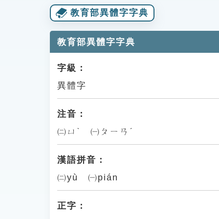
教育部異體字字典
教育部異體字字典
字級：
異體字
注音：
㈡ㄩˋ ㈠ㄆㄧㄢˊ
漢語拼音：
㈡yù ㈠pián
正字：