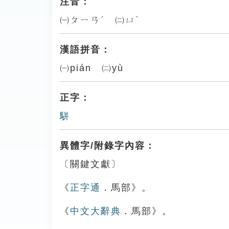
注音：
㈠ㄆㄧㄢˊ ㈡ㄩˋ
漢語拼音：
㈠pián ㈡yù
正字：
駢
異體字/附錄字內容：
〔關鍵文獻〕
《
正字通
．馬部》。
《
中文大辭典
．馬部》。