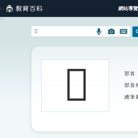
跳
網站導覽
:::
到
主
:::
要
內
語
圖
開
容
言
片
啟
搜
搜
鍵
尋
尋
盤
圖
圖
圖
𩤾
示
示
示
部首
部首
總筆