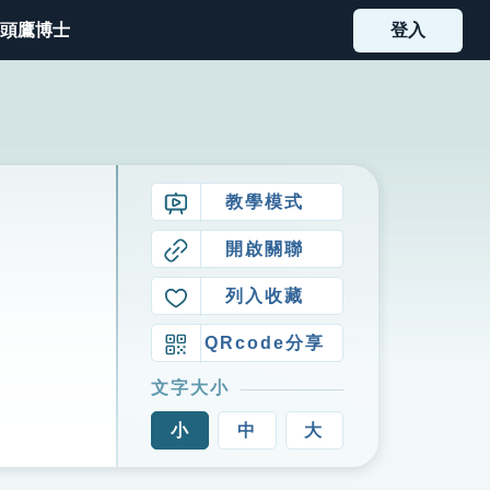
頭鷹博士
登入
教學模式
開啟關聯
列入收藏
QRcode分享
文字大小
小
中
大