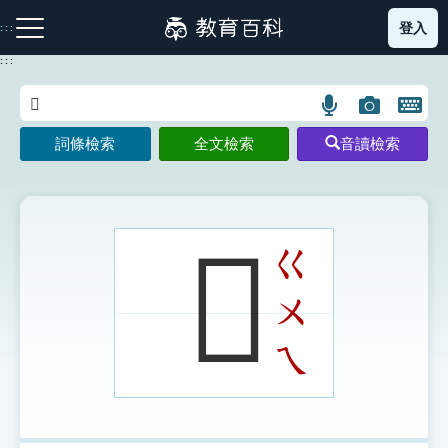
跳
登入
:::
到
主
:::
要
內
語
圖
開
容
注音索引圖示
筆畫索引圖示
部首索引表圖示
言
片
啟
詞條檢索
全文檢索
音讀檢索
搜
搜
鍵
尋
尋
盤
圖
圖
圖
示
示
示
𩥢
ㄍ
ㄨ
網站導覽
ㄟ
生字詞彙表
成語故事