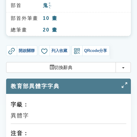
索引選單
ㄍㄨㄟˇ
部首
鬼
知識索引
部首外筆畫
10
畫
單字索引
總筆畫
20
畫
生命大百科索引
開啟關聯
列入收藏
QRcode分享
遊戲專區
切換
切換辭典
教學應用
教育部異體字字典
貓頭鷹博士
字級：
異體字
注音：