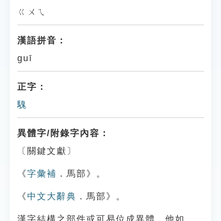
ㄍㄨㄟ
漢語拼音：
guī
正字：
騩
異體字/附錄字內容：
〔關鍵文獻〕
《
字彙補
．馬部》。
《
中文大辭典
．馬部》。
漢字結構之部件或可易位成異體，他如