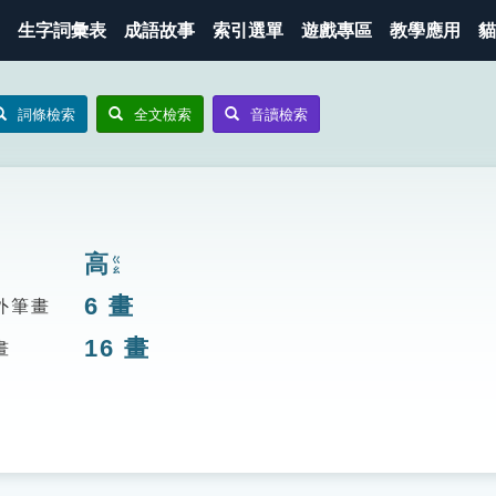
生字詞彙表
成語故事
索引選單
遊戲專區
教學應用
貓
詞條檢索
全文檢索
音讀檢索
高
ㄍㄠ
6
畫
外筆畫
16
畫
畫