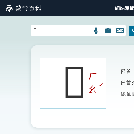
跳
網站導覽
:::
到
主
:::
要
內
語
圖
開
容
言
片
啟
搜
搜
鍵
尋
尋
盤
圖
圖
圖
𩫎
示
示
示
部首
ㄏ
ˊ
部首
ㄠ
總筆