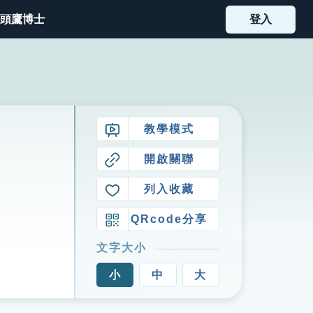
頭鷹博士
登入
教學模式
開啟關聯
列入收藏
QRcode分享
文字大小
小
中
大