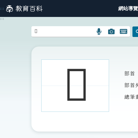
跳
網站導覽
:::
到
主
:::
要
內
語
圖
開
容
言
片
啟
搜
搜
鍵
尋
尋
盤
圖
圖
圖
𩬄
示
示
示
部首
部首
總筆