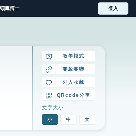
頭鷹博士
登入
教學模式
開啟關聯
列入收藏
QRcode分享
文字大小
小
中
大