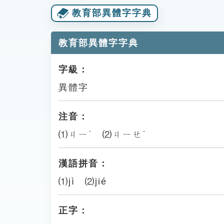
教育部異體字字典
教育部異體字字典
字級：
異體字
注音：
⑴ㄐㄧˋ ⑵ㄐㄧㄝˊ
漢語拼音：
⑴jì ⑵jié
正字：