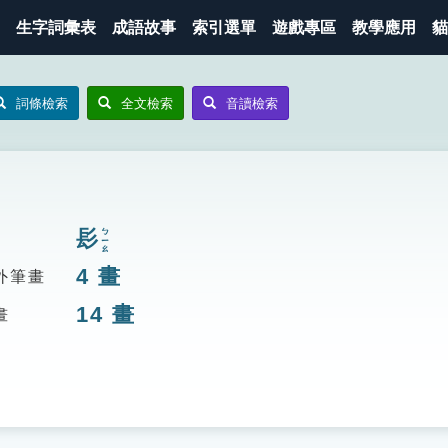
生字詞彙表
成語故事
索引選單
遊戲專區
教學應用
貓
詞條檢索
全文檢索
音讀檢索
髟
ㄅㄧㄠ
4
畫
外筆畫
14
畫
畫