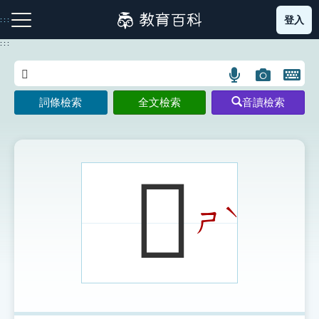
跳
登入
:::
到
主
:::
要
內
語
圖
開
容
注音索引圖示
筆畫索引圖示
部首索引表圖示
言
片
啟
詞條檢索
全文檢索
音讀檢索
搜
搜
鍵
尋
尋
盤
圖
圖
圖
示
示
示
𪊍
ˋ
ㄕ
網站導覽
生字詞彙表
成語故事