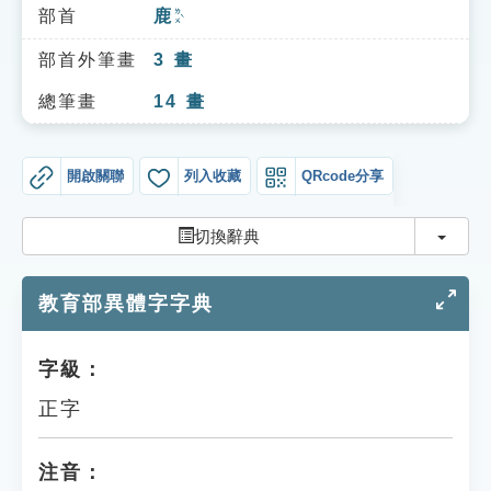
索引選單
部首
鹿
ㄌㄨˋ
知識索引
部首外筆畫
3
畫
單字索引
總筆畫
14
畫
生命大百科索引
開啟關聯
列入收藏
QRcode分享
遊戲專區
切換
切換辭典
教學應用
教育部異體字字典
貓頭鷹博士
字級：
正字
注音：