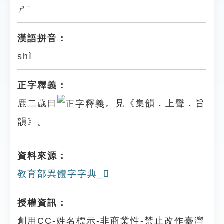
ㄕˋ
漢語拼音：
shì
正字釋義：
鹿二歲曰
。見《集韻．上聲．旨
韻》。
資料來源：
教育部異體字字典_𪊍
授權資訊：
創用CC-姓名標示-非商業性-禁止改作臺灣