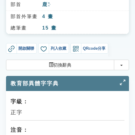
索引選單
部首
鹿
ㄌㄨˋ
知識索引
部首外筆畫
4
畫
單字索引
總筆畫
15
畫
生命大百科索引
開啟關聯
列入收藏
QRcode分享
遊戲專區
切換
切換辭典
教學應用
教育部異體字字典
貓頭鷹博士
字級：
正字
注音：