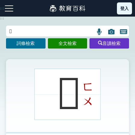
跳
登入
:::
到
主
:::
要
內
語
圖
開
容
注音索引圖示
筆畫索引圖示
部首索引表圖示
言
片
啟
詞條檢索
全文檢索
音讀檢索
搜
搜
鍵
尋
尋
盤
圖
圖
圖
示
示
示
𪊐
ㄈ
網站導覽
ㄨ
生字詞彙表
成語故事