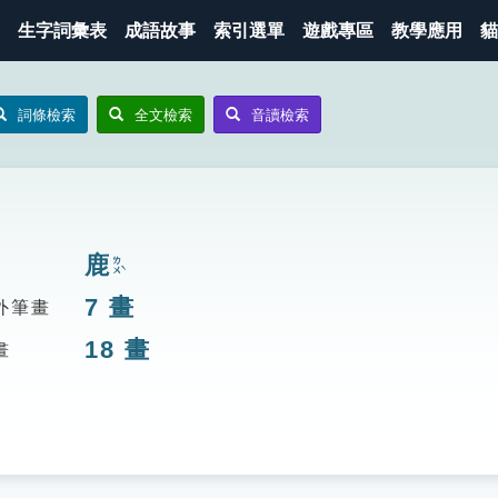
生字詞彙表
成語故事
索引選單
遊戲專區
教學應用
貓
詞條檢索
全文檢索
音讀檢索
鹿
ㄌㄨˋ
7
畫
外筆畫
18
畫
畫