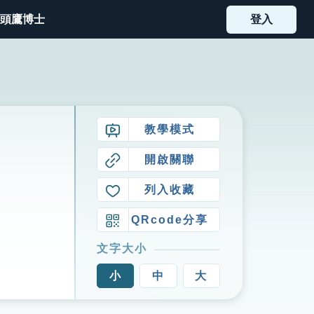
頭鷹博士
登入
教學模式
開啟關聯
列入收藏
QRcode分享
文字大小
小
中
大