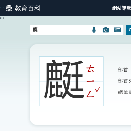
跳
網站導覽
:::
到
主
:::
要
內
語
圖
開
容
言
片
啟
搜
搜
鍵
尋
尋
盤
圖
圖
圖
𪊶
示
示
示
ㄊ
部首
ㄧ
部首
ˇ
ㄥ
總筆