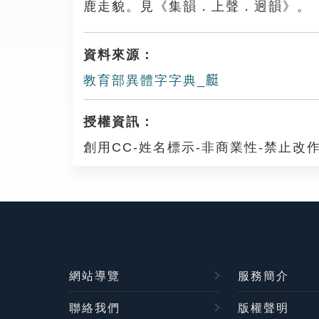
鹿走貌。見《集韻．上聲．迥韻》。
資料來源：
教育部異體字字典_𪊶
授權資訊：
創用CC-姓名標示-非商業性-禁止改作
網站導覽
服務簡介
聯絡我們
版權聲明