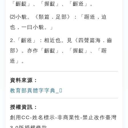
「齷齪」、「握齪」、「齷逧」。
⑵小貌。《類篇．足部》：「䠎逧，迫
也，一曰小貌。」
2.「齷逧」：相近也。見《四聲篇海．齒
部》。亦作「齷齪」、「握齪」、「䠎
逧」。
資料來源：
教育部異體字字典_𪘏
授權資訊：
創用CC-姓名標示-非商業性-禁止改作臺灣
3.0版授權條款