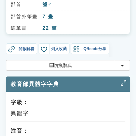
索引選單
部首
齒
ㄔˇ
知識索引
部首外筆畫
7
畫
單字索引
總筆畫
22
畫
生命大百科索引
開啟關聯
列入收藏
QRcode分享
遊戲專區
切換
切換辭典
教學應用
教育部異體字字典
貓頭鷹博士
字級：
異體字
注音：