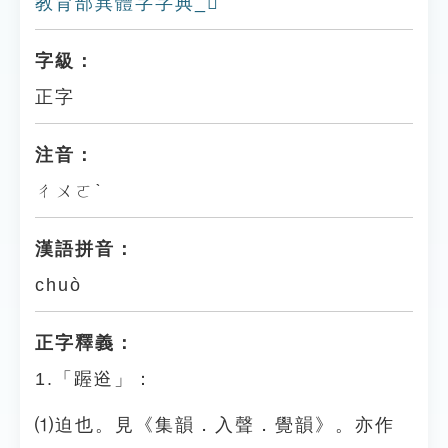
教育部異體字字典_𪘏
字級：
正字
注音：
ㄔㄨㄛˋ
漢語拼音：
chuò
正字釋義：
1.「䠎逧」：
⑴迫也。見《集韻．入聲．覺韻》。亦作