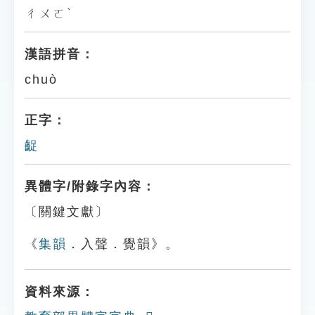
ㄔㄨㄛˋ
漢語拼音：
chuò
正字：
齪
異體字/附錄字內容：
〔關鍵文獻〕
《
集韻
．入聲．覺韻》。
資料來源：