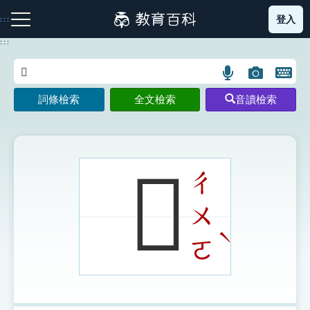
跳
登入
:::
到
主
:::
要
內
語
圖
開
容
注音索引圖示
筆畫索引圖示
部首索引表圖示
言
片
啟
詞條檢索
全文檢索
音讀檢索
搜
搜
鍵
尋
尋
盤
圖
圖
圖
示
示
示
𪘏
ㄔ
ㄨ
網站導覽
ˋ
ㄛ
生字詞彙表
成語故事