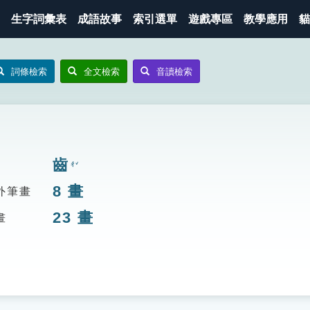
生字詞彙表
成語故事
索引選單
遊戲專區
教學應用
貓
詞條檢索
全文檢索
音讀檢索
齒
ㄔˇ
8
畫
外筆畫
23
畫
畫