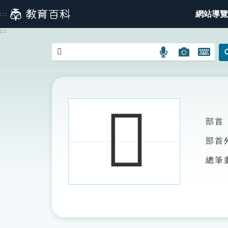
跳
網站導覽
:::
到
主
:::
要
內
語
圖
開
容
言
片
啟
搜
搜
鍵
尋
尋
盤
圖
圖
圖
𪘷
示
示
示
部首
部首
總筆