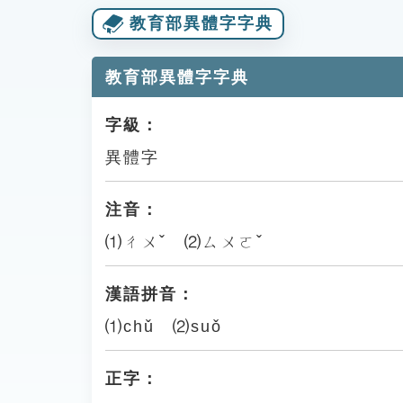
教育部異體字字典
教育部異體字字典
字級：
異體字
注音：
⑴ㄔㄨˇ ⑵ㄙㄨㄛˇ
漢語拼音：
⑴chǔ ⑵suǒ
正字：