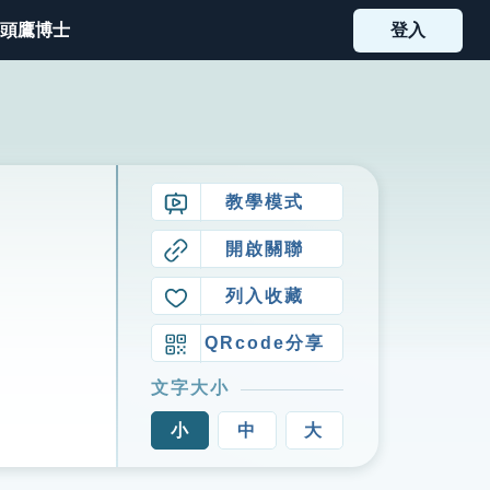
頭鷹博士
登入
教學模式
開啟關聯
列入收藏
QRcode分享
文字大小
小
中
大