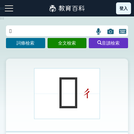
跳
登入
:::
到
主
:::
要
內
語
圖
開
容
注音索引圖示
筆畫索引圖示
部首索引表圖示
言
片
啟
詞條檢索
全文檢索
音讀檢索
搜
搜
鍵
尋
尋
盤
圖
圖
圖
示
示
示
𪙋
ㄔ
網站導覽
生字詞彙表
成語故事