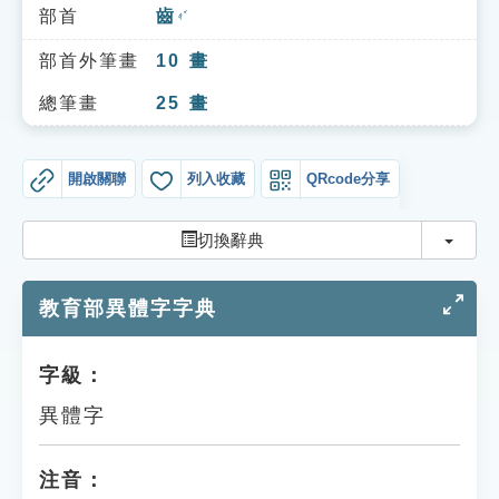
索引選單
部首
齒
ㄔˇ
知識索引
部首外筆畫
10
畫
單字索引
總筆畫
25
畫
生命大百科索引
開啟關聯
列入收藏
QRcode分享
遊戲專區
切換
切換辭典
教學應用
教育部異體字字典
貓頭鷹博士
字級：
異體字
注音：