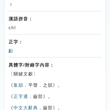
ㄔ
漢語拼音：
chī
正字：
齝
異體字/附錄字內容：
〔關鍵文獻〕
《
集韻
．平聲．之韻》。
《
正字通
．齒部》。
《
中文大辭典
．齒部》。