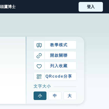
頭鷹博士
登入
教學模式
開啟關聯
列入收藏
QRcode分享
文字大小
小
中
大