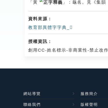
「黃
」：龜名。見《集韻
資料來源：
教育部異體字字典_𪛈
授權資訊：
創用CC-姓名標示-非商業性-禁止改作
網站導覽
服務簡介
聯絡我們
版權聲明