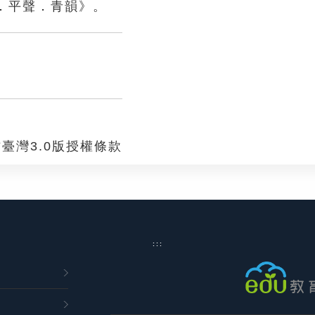
．平聲．青韻》。
臺灣3.0版授權條款
:::