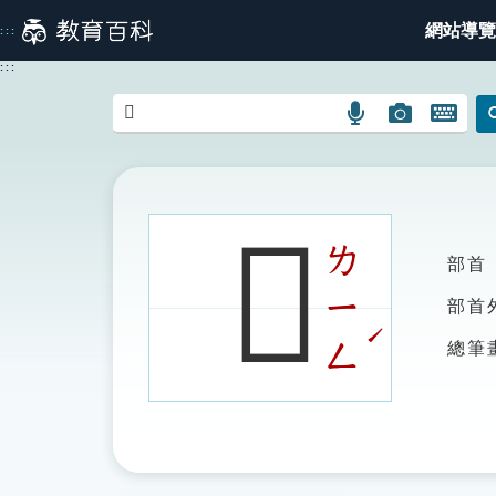
跳
網站導覽
:::
到
主
:::
要
內
語
圖
開
容
言
片
啟
搜
搜
鍵
尋
尋
盤
圖
圖
圖
𪛈
示
示
示
ㄌ
部首
ㄧ
部首
ˊ
ㄥ
總筆