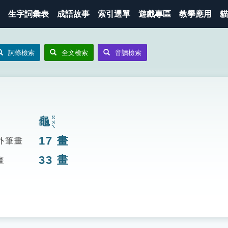
生字詞彙表
成語故事
索引選單
遊戲專區
教學應用
貓
詞條檢索
全文檢索
音讀檢索
龜
ㄍㄨㄟ
17
畫
外筆畫
33
畫
畫