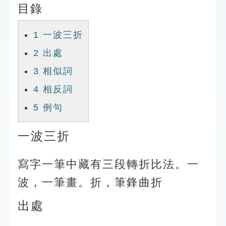
目錄
索引選單
知識索引
1
一波三折
單字索引
2
出處
生命大百科索引
3
相似詞
4
相反詞
遊戲專區
5
例句
教學應用
一波三折
貓頭鷹博士
寫字一筆中藏有三段轉折比法。一
波，一筆畫。折，筆鋒曲折
出處