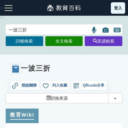
跳
登入
:::
到
主
:::
要
內
語
圖
開
容
注音索引圖示
筆畫索引圖示
部首索引表圖示
言
片
啟
詞條檢索
全文檢索
音讀檢索
搜
搜
鍵
尋
尋
盤
圖
圖
圖
示
示
示
一波三折
開啟關聯
列入收藏
QRcode分享
網站導覽
切換
切換來源
生字詞彙表
教育Wiki
成語故事