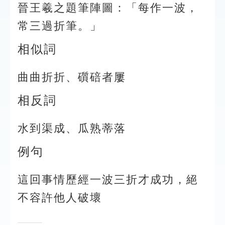
晉王羲之題筆陣圖：「每作一波，
常三過折筆。」
相似詞
曲曲折折、礩碚者屢
相反詞
水到渠成、瓜熟蒂落
例句
這回事情歷經一波三折才成功，絕
不容許他人破壞