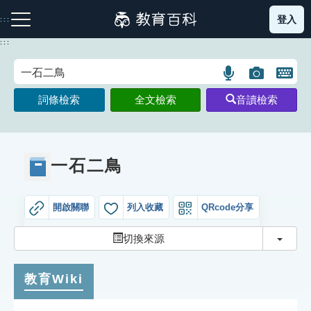
跳
登入
:::
到
主
:::
要
內
語
圖
開
容
注音索引圖示
筆畫索引圖示
部首索引表圖示
言
片
啟
詞條檢索
全文檢索
音讀檢索
搜
搜
鍵
尋
尋
盤
圖
圖
圖
示
示
示
一石二鳥
開啟關聯
列入收藏
QRcode分享
網站導覽
切換
切換來源
生字詞彙表
教育Wiki
成語故事