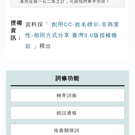
  運用這個一石二鳥之計，可讓我們事半功倍！
授權
資料採「
創用CC-姓名標示-非商業
資
性-相同方式分享 臺灣3.0版授權條
訊：
款
」釋出
詞條功能
轉寄詞條
錯誤通報
推薦關聯詞