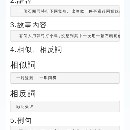
2.語譯
  一個石頭同時打下兩隻鳥。比喻做一件事獲得兩種效果。
3.故事內容
  有個人用彈弓打小鳥,沒想到其中一次用一顆石頭竟然打
4.相似、相反詞
相似詞
 一箭雙鵰  一舉兩得
相反詞
 顧此失彼
5.例句