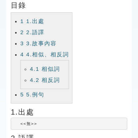
目錄
索引選單
知識索引
1
1.出處
單字索引
2
2.語譯
生命大百科索引
3
3.故事內容
4
4.相似、相反詞
遊戲專區
4.1
相似詞
教學應用
4.2
相反詞
貓頭鷹博士
5
5.例句
1.出處
  <<無>>