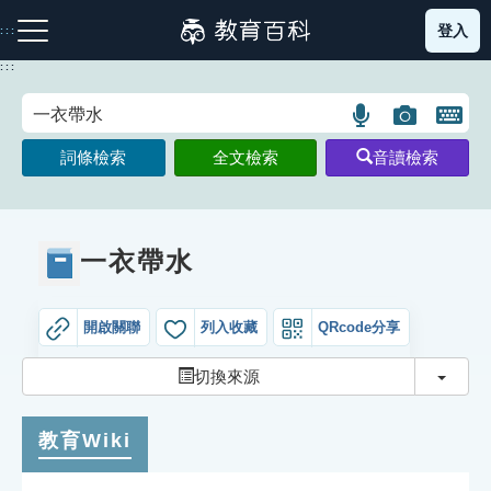
跳
登入
:::
到
主
:::
要
內
語
圖
開
容
注音索引圖示
筆畫索引圖示
部首索引表圖示
言
片
啟
詞條檢索
全文檢索
音讀檢索
搜
搜
鍵
尋
尋
盤
圖
圖
圖
示
示
示
一衣帶水
開啟關聯
列入收藏
QRcode分享
網站導覽
切換
切換來源
生字詞彙表
教育Wiki
成語故事