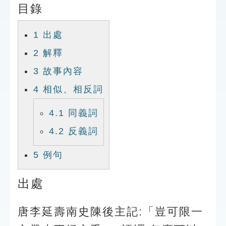
目錄
索引選單
知識索引
1
出處
單字索引
2
解釋
生命大百科索引
3
故事內容
4
相似、相反詞
遊戲專區
4.1
同義詞
教學應用
4.2
反義詞
貓頭鷹博士
5
例句
出處
唐李延壽南史陳後主記:「豈可限一