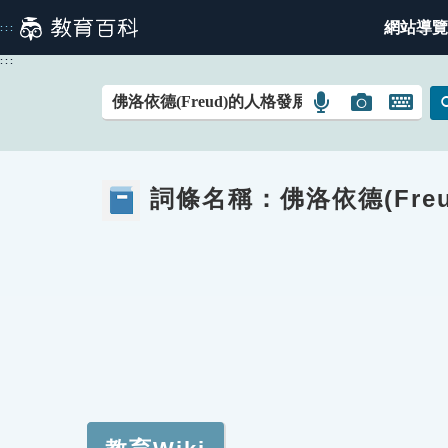
跳
網站導覽
:::
到
主
:::
要
內
語
圖
開
容
言
片
啟
搜
搜
鍵
尋
尋
盤
詞條名稱：
佛洛依德(Fr
圖
圖
圖
示
示
示