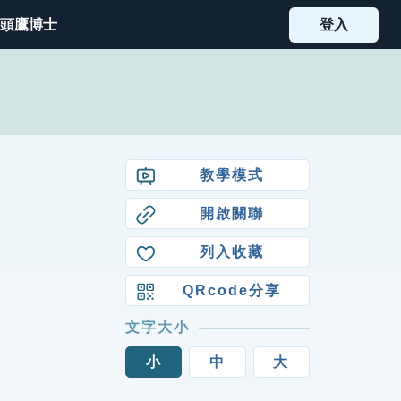
頭鷹博士
登入
教學模式
開啟關聯
列入收藏
QRcode分享
文字大小
小
中
大