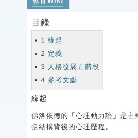
教育Wiki
目錄
1
緣起
2
定義
3
人格發展五階段
4
參考文獻
緣起
佛洛依德的「心理動力論」是主
括結構背後的心理歷程。