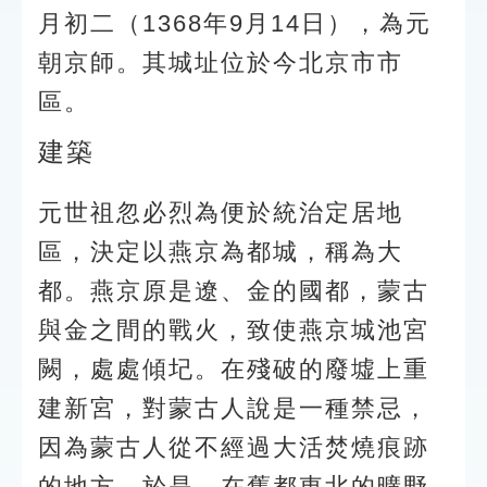
月初二（1368年9月14日），為元
朝京師。其城址位於今北京市市
區。
建築
元世祖忽必烈為便於統治定居地
區，決定以燕京為都城，稱為大
都。燕京原是遼、金的國都，蒙古
與金之間的戰火，致使燕京城池宮
闕，處處傾圮。在殘破的廢墟上重
建新宮，對蒙古人說是一種禁忌，
因為蒙古人從不經過大活焚燒痕跡
的地方。於是，在舊都東北的曠野