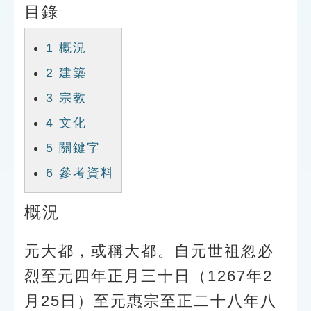
目錄
索引選單
知識索引
1
概況
單字索引
2
建築
生命大百科索引
3
宗教
4
文化
遊戲專區
5
關鍵字
教學應用
6
參考資料
貓頭鷹博士
概況
元大都，或稱大都。自元世祖忽必
烈至元四年正月三十日（1267年2
月25日）至元惠宗至正二十八年八