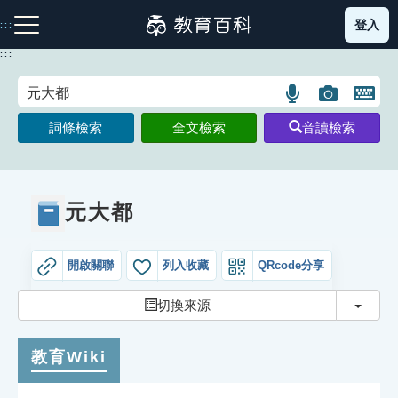
跳
登入
:::
到
主
:::
要
內
語
圖
開
容
注音索引圖示
筆畫索引圖示
部首索引表圖示
言
片
啟
詞條檢索
全文檢索
音讀檢索
搜
搜
鍵
尋
尋
盤
圖
圖
圖
示
示
示
元大都
開啟關聯
列入收藏
QRcode分享
網站導覽
切換
切換來源
生字詞彙表
教育Wiki
成語故事