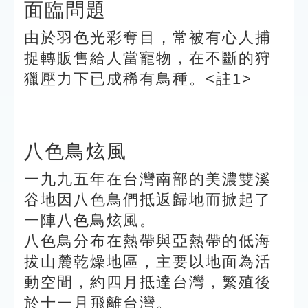
面臨問題
由於羽色光彩奪目，常被有心人捕
捉轉販售給人當寵物，在不斷的狩
獵壓力下已成稀有鳥種。<註1>
八色鳥炫風
一九九五年在台灣南部的美濃雙溪
谷地因八色鳥們抵返歸地而掀起了
一陣八色鳥炫風。
八色鳥分布在熱帶與亞熱帶的低海
拔山麓乾燥地區，主要以地面為活
動空間，約四月抵達台灣，繁殖後
於十一月飛離台灣。