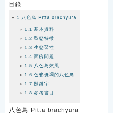
目錄
索引選單
知識索引
1
八色鳥 Pitta brachyura
單字索引
1.1
基本資料
生命大百科索引
1.2
型態特徵
1.3
生態習性
遊戲專區
1.4
面臨問題
教學應用
1.5
八色鳥炫風
貓頭鷹博士
1.6
色彩斑斕的八色鳥
1.7
關鍵字
1.8
參考書目
八色鳥 Pitta brachyura