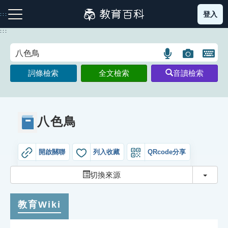
跳
登入
:::
到
主
:::
要
內
語
圖
開
容
注音索引圖示
筆畫索引圖示
部首索引表圖示
言
片
啟
詞條檢索
全文檢索
音讀檢索
搜
搜
鍵
尋
尋
盤
圖
圖
圖
示
示
示
八色鳥
開啟關聯
列入收藏
QRcode分享
網站導覽
切換
切換來源
生字詞彙表
教育Wiki
成語故事