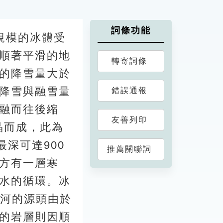
詞條功能
大規模的冰體受
順著平滑的地
轉寄詞條
的降雪量大於
降雪與融雪量
錯誤通報
融而往後縮
友善列印
結晶而成，此為
深可達900
推薦關聯詞
方有一層寒
水的循環。冰
嶽冰河的源頭由於
的岩層則因順