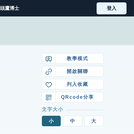
頭鷹博士
登入
教學模式
開啟關聯
列入收藏
QRcode分享
文字大小
小
中
大