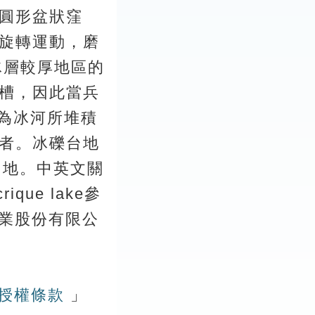
圓形盆狀窪
旋轉運動，磨
頭冰層較厚地區的
槽，因此當兵
。為冰河所堆積
者。冰礫台地
階台地。中英文關
ue lake參
事業股份有限公
版授權條款
」