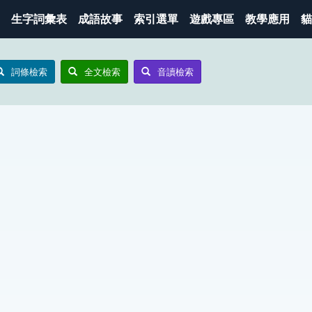
生字詞彙表
成語故事
索引選單
遊戲專區
教學應用
貓
詞條檢索
全文檢索
音讀檢索