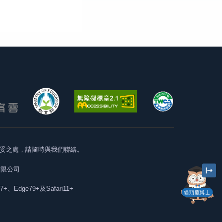
妥之處，請隨時與我們聯絡。
有限公司
57+、Edge79+及Safari11+
貓頭鷹博士