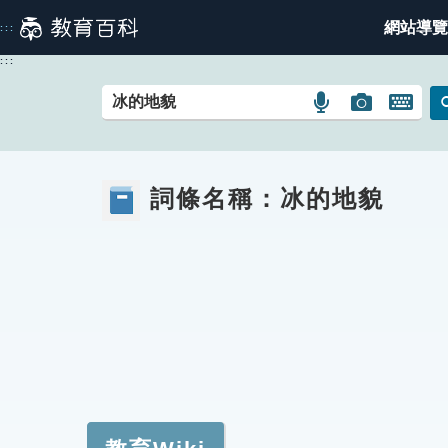
跳
網站導覽
:::
到
主
:::
要
內
語
圖
開
容
言
片
啟
搜
搜
鍵
尋
尋
盤
詞條名稱：
冰的地貌
圖
圖
圖
示
示
示