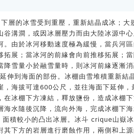
地區，下層的冰雪受到重壓，重新結晶成冰；
山谷溝澗，或因冰層壓力而由大陸冰源中心
河。由於冰河移動速度極為緩慢，當兵河區
移拓展；當冰河的前緣會向前推移拓展；當
當降雪量小於融雪量時，則冰河前緣逐漸消
層或冰河延伸到海面的部份。冰棚由雪堆積重新
，海拔可達600公尺，並往海面下延伸，最
，在冰棚下方凍結，釋放鹽份，造成冰棚下
層海水隨後沉降，流向外海，完成冰棚下海
中，面積較小的凸出冰層。冰斗 crique山
對其下方的岩層進行磨蝕作用，兩側和上源