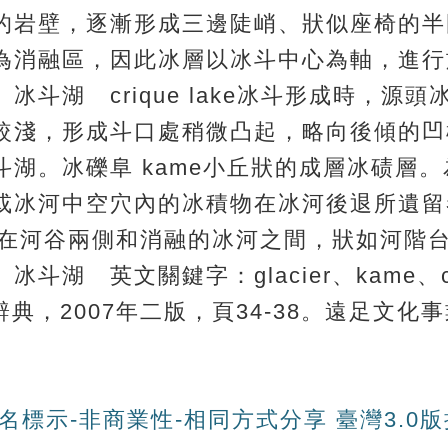
的岩壁，逐漸形成三邊陡峭、狀似座椅的半
為消融區，因此冰層以冰斗中心為軸，進行
斗湖 crique lake冰斗形成時，源
較淺，形成斗口處稍微凸起，略向後傾的凹
湖。冰礫阜 kame小丘狀的成層冰碛層
或冰河中空穴內的冰積物在冰河後退所遺留
碛層沉積在河谷兩側和消融的冰河之間，狀如河
 英文關鍵字：glacier、kame、criq
典，2007年二版，頁34-38。遠足文化
名標示-非商業性-相同方式分享 臺灣3.0