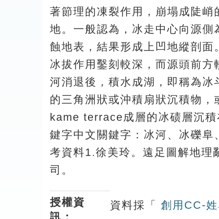
著節理的凍裂作用，崩塌成陡峭
地。一般認為，冰走中心向源側
蝕地表，結果形成上凹地縱剖面。冰
冰拔作用鑿刻較深，而源頭前方
河消退後，積水成湖，即稱為冰斗
的三角洲狀或沖積扇狀沉積物，
kame terrace成層的冰
鍵字中文關鍵字：冰河、冰礫阜、冰斗湖
考資料1.徐美玲。遠足圖解地理辭
司。
授權資
資料採「
創用CC-姓
訊：