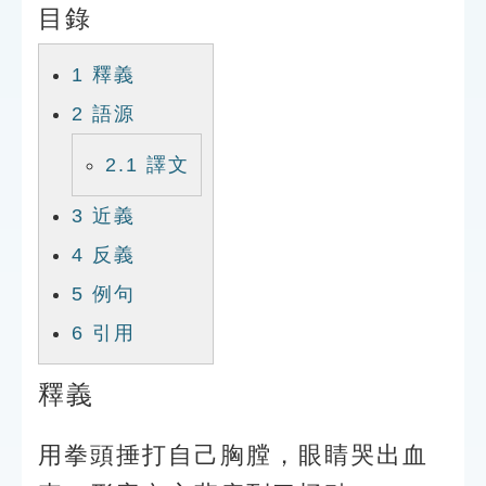
目錄
索引選單
知識索引
1
釋義
單字索引
2
語源
生命大百科索引
2.1
譯文
遊戲專區
3
近義
4
反義
教學應用
5
例句
貓頭鷹博士
6
引用
釋義
用拳頭捶打自己胸膛，眼睛哭出血