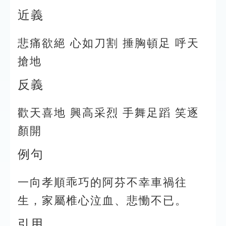
近義
悲痛欲絕 心如刀割 捶胸頓足 呼天
搶地
反義
歡天喜地 興高采烈 手舞足蹈 笑逐
顏開
例句
一向孝順乖巧的阿芬不幸車禍往
生，家屬椎心泣血、悲慟不已。
引用