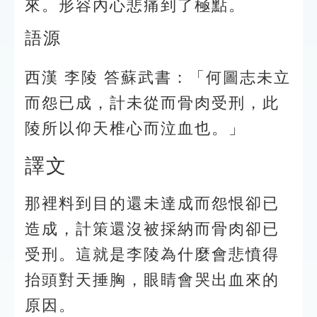
來。形容內心悲痛到了極點。
語源
西漢 李陵 答蘇武書：「何圖志未立
而怨已成，計未從而骨肉受刑，此
陵所以仰天椎心而泣血也。」
譯文
那裡料到目的還未達成而怨恨卻已
造成，計策還沒被採納而骨肉卻已
受刑。這就是李陵為什麼會悲憤得
抬頭對天捶胸，眼睛會哭出血來的
原因。