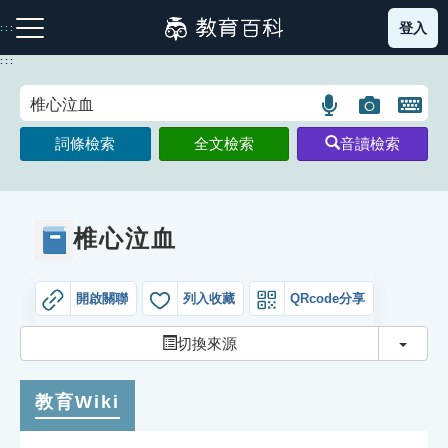
跳
登入
:::
到
主
:::
要
內
語
圖
開
容
注音索引圖示
筆畫索引圖示
部首索引表圖示
言
片
啟
詞條檢索
全文檢索
音讀檢索
搜
搜
鍵
尋
尋
盤
圖
圖
圖
示
示
示
椎心泣血
開啟關聯
列入收藏
QRcode分享
網站導覽
切換
切換來源
生字詞彙表
教育Wiki
成語故事