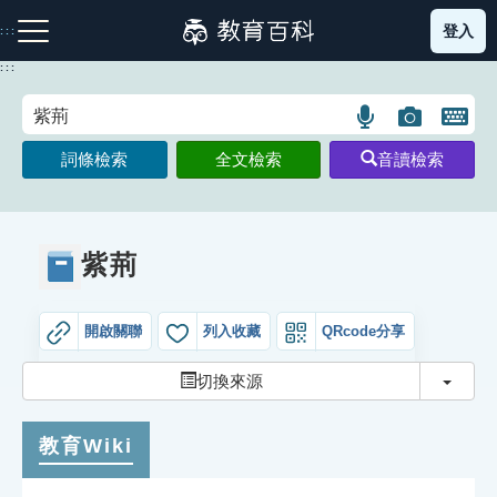
跳
登入
:::
到
主
:::
要
內
語
圖
開
容
注音索引圖示
筆畫索引圖示
部首索引表圖示
言
片
啟
詞條檢索
全文檢索
音讀檢索
搜
搜
鍵
尋
尋
盤
圖
圖
圖
示
示
示
紫荊
開啟關聯
列入收藏
QRcode分享
網站導覽
切換
切換來源
生字詞彙表
教育Wiki
成語故事