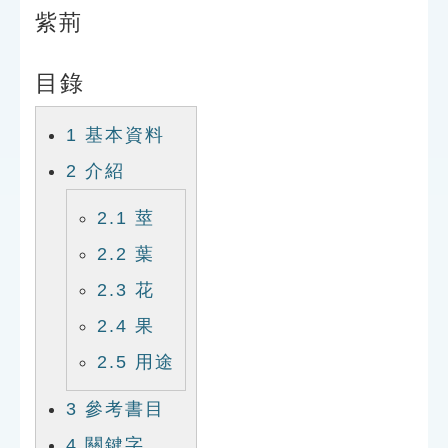
索引選單
紫荊
知識索引
目錄
單字索引
生命大百科索引
1
基本資料
2
介紹
遊戲專區
2.1
莖
教學應用
2.2
葉
2.3
花
貓頭鷹博士
2.4
果
2.5
用途
3
參考書目
4
關鍵字