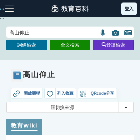
跳
登入
:::
到
主
:::
要
內
語
圖
開
容
注音索引圖示
筆畫索引圖示
部首索引表圖示
言
片
啟
詞條檢索
全文檢索
音讀檢索
搜
搜
鍵
尋
尋
盤
圖
圖
圖
示
示
示
高山仰止
開啟關聯
列入收藏
QRcode分享
網站導覽
切換
切換來源
生字詞彙表
教育Wiki
成語故事