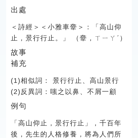
出處
＜詩經＞＜小雅車舝＞：「高山仰
止，景行行止。」 （舝，ㄒㄧㄚˊ）
故事
補充
(1)相似詞： 景行行止、高山景行
(2)反異詞：嗤之以鼻、不屑一顧
例句
「高山仰止，景行行止」，千百年
後，先生的人格修養，將為人們所