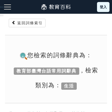
跳
登入
:::
到
主
:::
要
返回詞條索引
內
容
注音索引圖示
筆畫索引圖示
部首索引表圖示
您檢索的詞條辭典為：
, 檢索
教育部臺灣台語常用詞辭典
網站導覽
類別為：
生活
生字詞彙表
成語故事