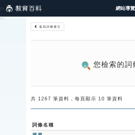
跳
網站導覽
:::
到
主
:::
要
返回詞條索引
內
容
您檢索的詞
共 1267 筆資料，每頁顯示 10 筆資料
詞條名稱