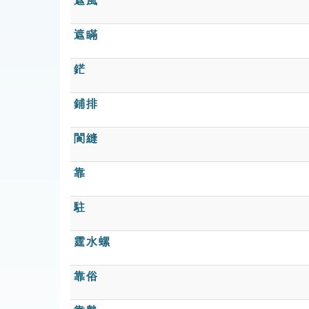
遮風
遮瞞
鋩
鋪排
閬縫
靠
駐
霆水螺
靠俗