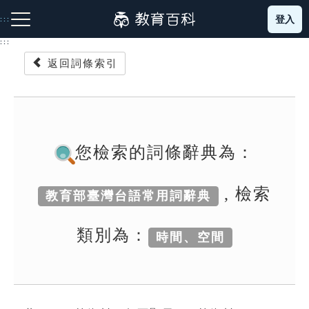
跳
登入
:::
到
主
:::
要
返回詞條索引
內
容
注音索引圖示
筆畫索引圖示
部首索引表圖示
您檢索的詞條辭典為：
, 檢索
教育部臺灣台語常用詞辭典
網站導覽
類別為：
時間、空間
生字詞彙表
成語故事