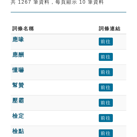
共 1267 筆資料，每頁顯示 10 筆資料
索引選單
知識索引
單字索引
詞條名稱
詞條連結
應喙
生命大百科索引
前往
應酬
前往
遊戲專區
懂嚇
前往
教學應用
幫贊
前往
貓頭鷹博士
壓霸
前往
檢定
前往
檢點
前往