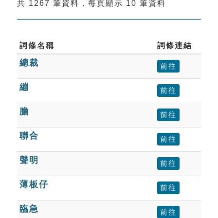
共 1267 筆資料，每頁顯示 10 筆資料
索引選單
知識索引
單字索引
詞條名稱
詞條連結
總裁
生命大百科索引
前往
繃
前往
遊戲專區
膽
前往
教學應用
聯合
前往
貓頭鷹博士
聲明
前往
薄板仔
前往
臨急
前往