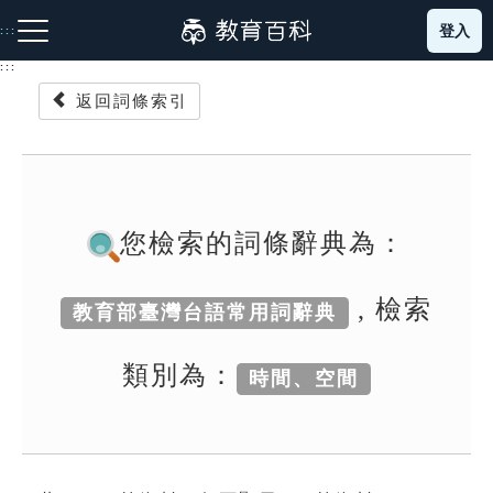
跳
登入
:::
到
主
:::
要
返回詞條索引
內
容
注音索引圖示
筆畫索引圖示
部首索引表圖示
您檢索的詞條辭典為：
, 檢索
教育部臺灣台語常用詞辭典
網站導覽
類別為：
時間、空間
生字詞彙表
成語故事