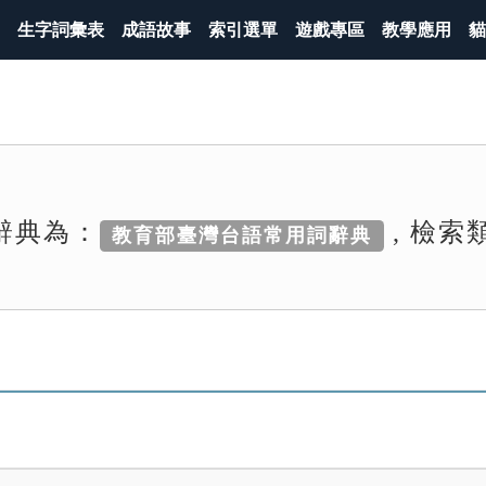
生字詞彙表
成語故事
索引選單
遊戲專區
教學應用
貓
辭典為：
, 檢索
教育部臺灣台語常用詞辭典