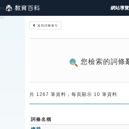
跳
網站導覽
:::
到
主
:::
要
返回詞條索引
內
容
您檢索的詞條
共 1267 筆資料，每頁顯示 10 筆資料
詞條名稱