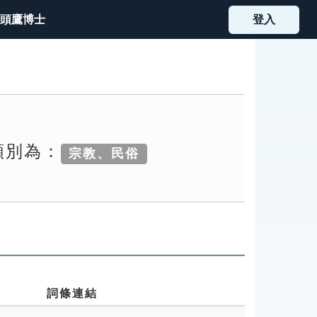
頭鷹博士
登入
類別為：
宗教、民俗
詞條連結