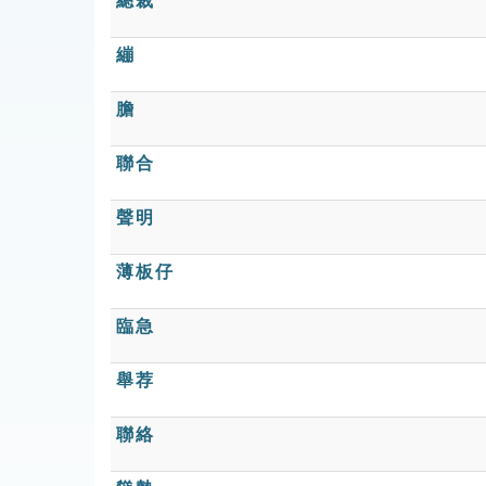
總裁
繃
膽
聯合
聲明
薄板仔
臨急
舉荐
聯絡